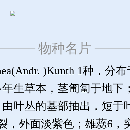
物种名片
ea(Andr. )Kunth 
多年生草本，茎匍匐于地下
，由叶丛的基部抽出，短于
裂，外面淡紫色；雄蕊6，