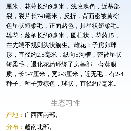
厘米。花萼长约9毫米，浅玫瑰色，近基部
裂，裂片长7-8毫米，反折，背面密被黄棕
色星状短柔毛，正面赭色，具星状短柔毛。
雄花：蕊柄长约8毫米，圆柱状，花药15，
在先端不规则头状簇生。雌花：子房卵球
形，直径约2.5毫米，纵向5沟槽，密被星状
短柔毛，退化花药环绕子房基部。蓇葖膜
质，长5-7厘米，宽2-3厘米，近无毛，有2-4
种子。种子黄棕色，球状，直径约7毫米。
生态习性
产地：
广西西南部。
分布：
越南北部。