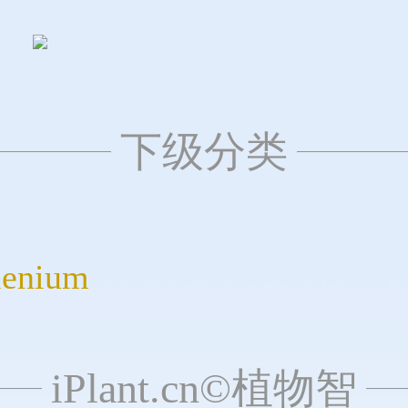
下级分类
enium
iPlant.cn©植物智