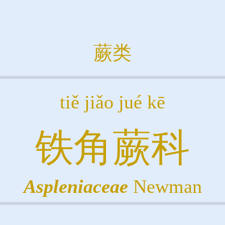
蕨类
tiě jiǎo jué kē
铁角蕨科
Aspleniaceae
Newman