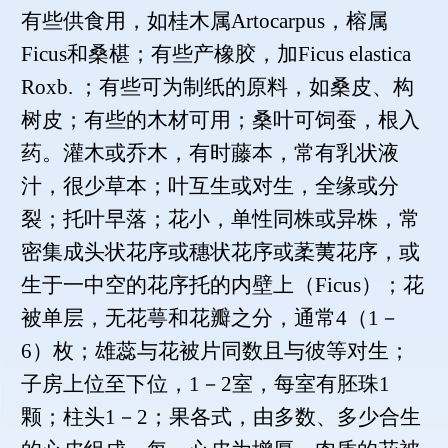
有些供食用，如桂木属Artocarpus，榕属
Ficus和桑椹；有些产橡胶，加Ficus elastica
Roxb. ；有些可为制纸的原料，如桑皮、构
树皮；有些的木材可用；桑叶可饲蚕，根入
药。灌木或乔木，有时藤本，常有乳状液
汁，很少草本；叶互生或对生，全缘或分
裂；托叶早落；花小，单性同株或异株，常
密集成头状花序或穗状花序或葇荑花序，或
生于一中空的花序托的内壁上（Ficus）；花
被单层，无花萼和花瓣之分，通常4（1－
6）枚；雄蕊与花被片同数且与彼等对生；
子房上位至下位，1－2室，每室有胚珠1
颗；柱头1－2；果各式，由多数、多少合生