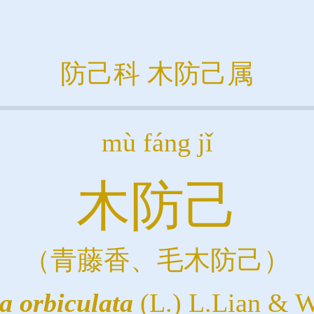
防己科
木防己属
mù fáng jǐ
木防己
（青藤香、毛木防己）
a
orbiculata
(L.) L.Lian & 