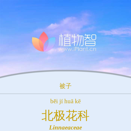
被子
běi jí huā kē
北极花科
Linnaeaceae