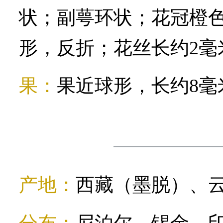
状；副萼环状；花冠橙色，
形，反折；花丝长约2毫
果：
果近球形，长约8毫
产地：
西藏（墨脱）、
分布：
尼泊尔、锡金、