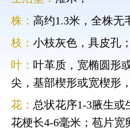
株：
高约1.3米，全株无
枝：
小枝灰色，具皮孔
叶：
叶革质，宽椭圆形或
尖，基部楔形或宽楔形，中
花：
总状花序1-3腋生或
花梗长4-6毫米；苞片