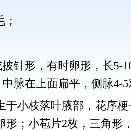
毛；
；
披针形，有时卵形，长5-1
脉在上面扁平，侧脉4-5对
生于小枝落叶腋部，花序梗长1
宽卵形；小苞片2枚，三角形