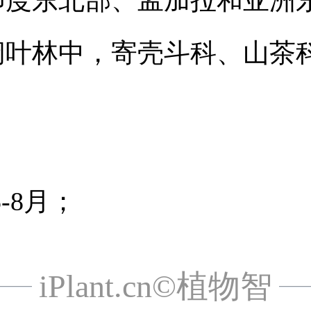
阔叶林中，寄壳斗科、山茶
；
-8月；
iPlant.cn©植物智