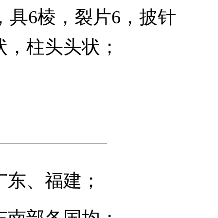
，具6棱，裂片6，披针
状，柱头头状；
广东、福建；
东南部各国均；