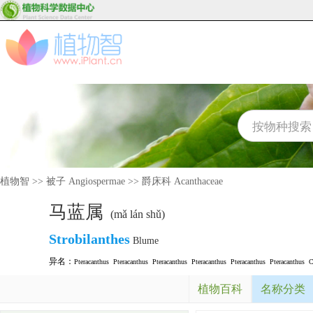
植物智
>>
被子 Angiospermae
>>
爵床科 Acanthaceae
马蓝属
(mǎ lán shǔ)
Strobilanthes
Blume
异名：
Pteracanthus
Pteracanthus
Pteracanthus
Pteracanthus
Pteracanthus
Pteracanthus
C
植物百科
名称分类