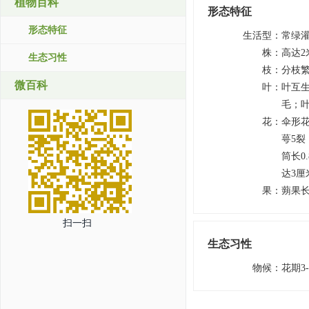
植物百科
形态特征
形态特征
生活型
：
常绿
株
：
高达2
生态习性
枝
：
分枝
微百科
叶
：
叶互生
毛；叶
花
：
伞形花
萼5裂
筒长0
达3厘
果
：
蒴果
扫一扫
生态习性
物候
：
花期3-