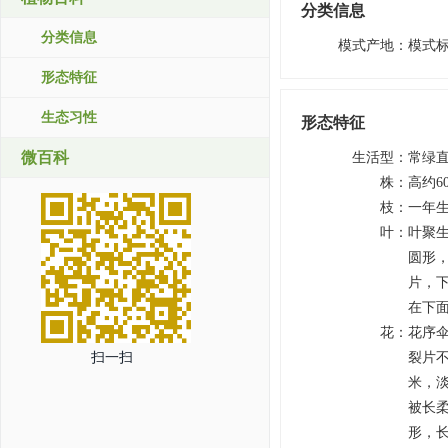
分类信息
分类信息
模式产地
：
模式
形态特征
生态习性
形态特征
微百科
生活型
：
常绿
株
：
高约6
枝
：
一年生
叶
：
叶聚生
圆形
片，
在下面
花
：
花序伞
扫一扫
裂片不
米，淡
被长柔
形，