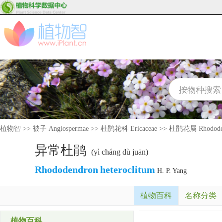
植物智
>>
被子 Angiospermae
>>
杜鹃花科 Ericaceae
>>
杜鹃花属 Rhodode
异常杜鹃
(yì cháng dù juān)
Rhododendron
heteroclitum
H. P. Yang
植物百科
名称分类
植物百科