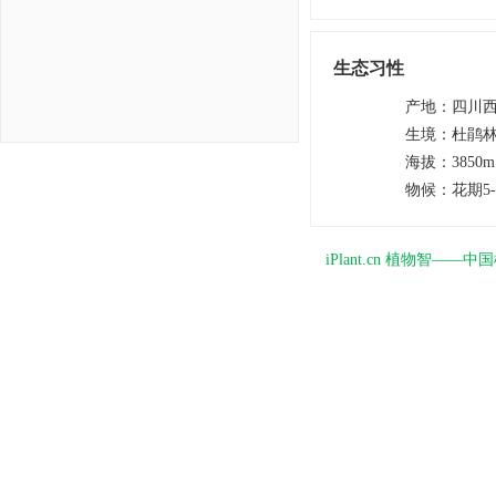
生态习性
产地
：
四川
生境
：
杜鹃
海拔
：
3850
物候
：
花期5
iPlant.cn 植物智—