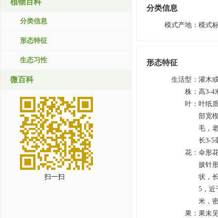
植物百科
分类信息
分类信息
模式产地
：
模式
形态特征
生态习性
形态特征
微百科
生活型
：
灌木
株
：
高3-
叶
：
叶纸质
部宽
毛，
长3-
花
：
伞形花
披针形
扫一扫
状，长
5，近
米，密
果
：
果未