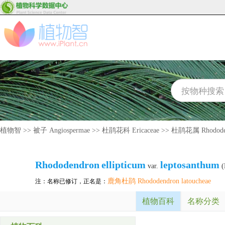
植物智
>>
被子 Angiospermae
>>
杜鹃花科 Ericaceae
>>
杜鹃花属 Rhodode
Rhododendron
ellipticum
leptosanthum
var.
(
鹿角杜鹃 Rhododendron latoucheae
注：名称已修订，正名是：
植物百科
名称分类