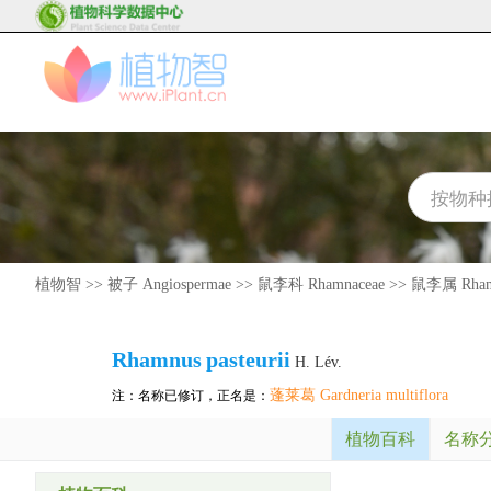
植物智
>>
被子 Angiospermae
>>
鼠李科 Rhamnaceae
>>
鼠李属 Rham
Rhamnus
pasteurii
H. Lév.
蓬莱葛 Gardneria multiflora
注：名称已修订，正名是：
植物百科
名称