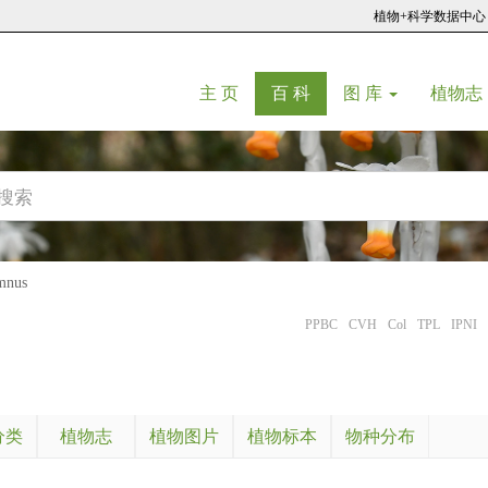
植物+科学数据中心
(current)
(current)
主 页
百 科
图 库
植物志
nus
PPBC
CVH
Col
TPL
IPNI
分类
植物志
植物图片
植物标本
物种分布