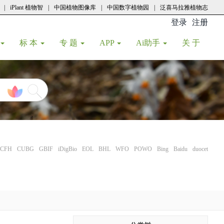
|
iPlant 植物智
|
中国植物图像库
|
中国数字植物园
|
泛喜马拉雅植物志
登录
注册
(current
标 本
专 题
APP
Ai助手
关 于
CFH
CUBG
GBIF
iDigBio
EOL
BHL
WFO
POWO
Bing
Baidu
duocet