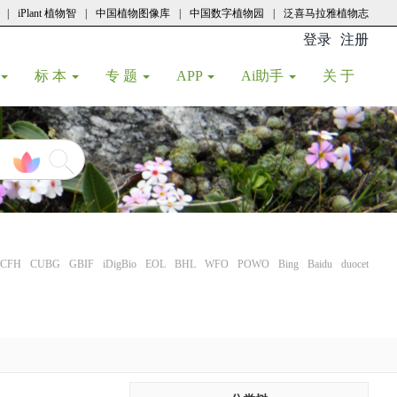
|
iPlant 植物智
|
中国植物图像库
|
中国数字植物园
|
泛喜马拉雅植物志
登录
注册
(current
标 本
专 题
APP
Ai助手
关 于
CFH
CUBG
GBIF
iDigBio
EOL
BHL
WFO
POWO
Bing
Baidu
duocet