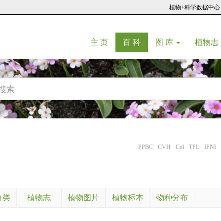
植物+科学数据中心
(current)
(current)
主 页
百 科
图 库
植物志
PPBC
CVH
Col
TPL
IPNI
分类
植物志
植物图片
植物标本
物种分布