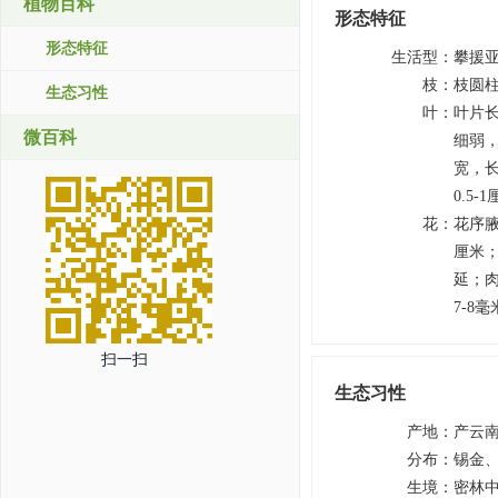
植物百科
形态特征
形态特征
生活型
：
攀援
枝
：
枝圆柱
生态习性
叶
：
叶片长
微百科
细弱
宽，
0.5
花
：
花序腋
厘米；
延；
7-8
扫一扫
生态习性
产地
：
产云
分布
：
锡金
生境
：
密林