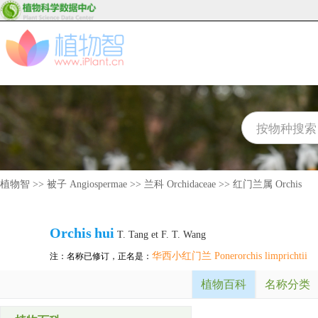
植物智
>>
被子 Angiospermae
>>
兰科 Orchidaceae
>>
红门兰属 Orchis
Orchis
hui
T. Tang et F. T. Wang
华西小红门兰 Ponerorchis limprichtii
注：名称已修订，正名是：
植物百科
名称分类