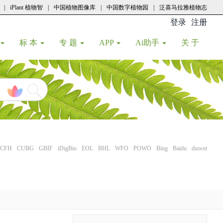
|
iPlant 植物智
|
中国植物图像库
|
中国数字植物园
|
泛喜马拉雅植物志
登录
注册
(current
标 本
专 题
APP
Ai助手
关 于
CFH
CUBG
GBIF
iDigBio
EOL
BHL
WFO
POWO
Bing
Baidu
duocet