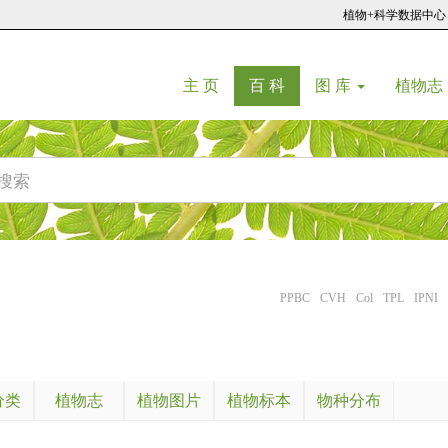
植物+科学数据中心
(current)
(current)
主 页
百 科
图 库
植物志
PPBC
CVH
Col
TPL
IPNI
分类
植物志
植物图片
植物标本
物种分布