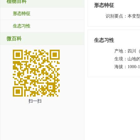
植物百科
形态特征
形态特征
识别要点
：
本变
生态习性
微百科
生态习性
产地
：
四川
生境
：
山地
海拔
：
1000-
扫一扫