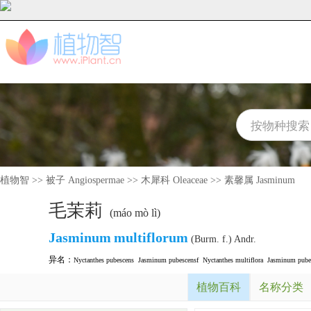
植物智
>>
被子 Angiospermae
>>
木犀科 Oleaceae
>>
素馨属 Jasminum
毛茉莉
(máo mò lì)
Jasminum
multiflorum
(Burm. f.) Andr.
异名：
Nyctanthes pubescens
Jasminum pubescensf
Nyctanthes multiflora
Jasminum pube
植物百科
名称分类