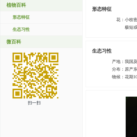
植物百科
形态特征
形态特征
花
：
小枝
极短
生态习性
微百科
生态习性
产地
：
我国
分布
：
原产
物候
：
花期1
扫一扫