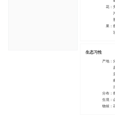
花
：
果
：
生态习性
产地
：
分布
：
生境
：
物候
：