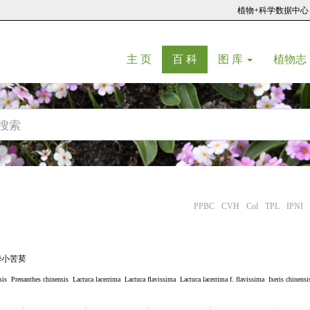
植物+科学数据中心
(current)
(current)
主 页
百 科
图 库
植物志
PPBC
CVH
Col
TPL
IPNI
华小苦荬
sis
Prenanthes chinensis
Lactuca lacerrima
Lactuca flavissima
Lactuca lacerrima f. flavissima
Ixeris chinensis