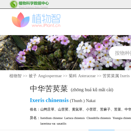
植物智
>>
被子 Angiospermae
>>
菊科 Asteraceae
>>
苦荬菜属 Ixeris
中华苦荬菜
(zhōng huá kǔ mǎi cài)
Ixeris
chinensis
(Thunb.) Nakai
俗名：
山鸭舌草
、
山苦荬
、
黄鼠草
、
小苦苣
、
苦麻子
、
苦菜
、
中
异名：
Ixeridium chinense
Lactuca chinensis
Chondrilla chinensis
Youngia chinen
lacerrima var. saxatilis