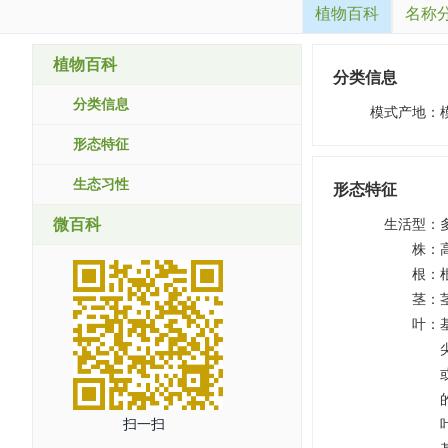
植物百科
名称
植物百科
分类信息
分类信息
模式产地
：
形态特征
生态习性
形态特征
微百科
生活型
：
株
：
根
：
茎
：
叶
：
扫一扫