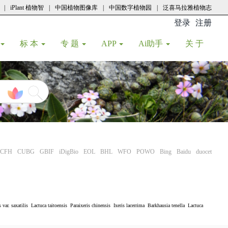
|
iPlant 植物智
|
中国植物图像库
|
中国数字植物园
|
泛喜马拉雅植物志
登录
注册
(current
标 本
专 题
APP
Ai助手
关 于
CFH
CUBG
GBIF
iDigBio
EOL
BHL
WFO
POWO
Bing
Baidu
duocet
 var. saxatilis
Lactuca taitoensis
Paraixeris chinensis
Ixeris lacerrima
Barkhausia tenella
Lactuca