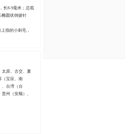
长8-9毫米；总苞
层长椭圆状倒披针
上有上指的小刺毛，
；
、太原、古交、夏
苏（宝应、南
）、台湾（台
、贵州（安顺）、