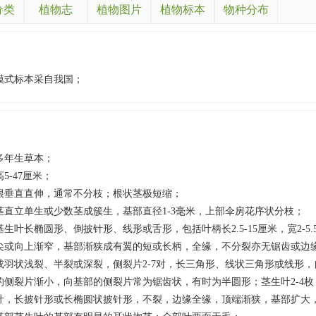
分类
植物志
植物图片
植物标本
物种分布
模式标本采自我国；
多年生草本；
高5-47厘米；
根垂直直伸，通常不分枝；根状茎极短缩；
茎直立单生或少数茎成簇生，基部直径1-3毫米，上部伞房花序状分枝；
基生叶长椭圆形、倒披针形、线形或舌形，包括叶柄长2.5-15厘米，宽2-5
尖或向上渐窄，基部渐狭成有翼的短或长柄，全缘，不分裂亦无锯齿或边
或羽状浅裂、半裂或深裂，侧裂片2-7对，长三角形、线状三角形或线形
的侧裂片渐小，向基部的侧裂片常为锯齿状，有时为半圆形；茎生叶2-4枚
叶，长披针形或长椭圆状披针形，不裂，边缘全缘，顶端渐狭，基部扩大