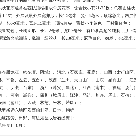
基部茎生叶的基部有明显的耳状抱茎；全部叶两面无毛；
头状花序通常在茎枝顶端排成伞房花序，含舌状小花21-25枚；总苞圆柱状，
片3-4层，外层及最外层宽卵形，长1.5毫米，宽0.8毫米，顶端急尖，内
形，长8-9毫米，宽1-1.5毫米，顶端急尖；舌状小花黄色，干时带红色；
瘦果褐色，长椭圆形，长2. 2毫米，宽0.3毫米，有10条高起的钝肋，肋
顶端急尖成细喙，喙细，细丝状，长2.8毫米；冠毛白色，微糙，长5毫米
分布黑龙江（哈尔滨、阿城）、河北（石家庄、涿鹿）、山西（太行山区
县、平鲁、左云、五台）、陕西（兰田、太白山）、山东（昆嵛山）、江
京）、安徽（台东）、浙江（淳安、昌化）、江西（南丰）、福建（厦门
南）、河南（嵩县）、四川（峨眉山、江津、马边、筠连、屏山、石棉）
云南（丽江）、西藏（林芝、米林、芒康）；
俄罗斯远东地区及西伯利亚、日本、朝鲜；
山坡路旁、田野、河边灌丛或岩石缝隙中；
花果期1-10月；