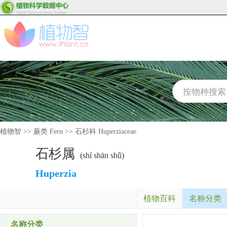
植物智
>>
蕨类 Fern
>>
石杉科 Huperziaceae
石杉属
(shí shān shǔ)
Huperzia
植物百科
名称分类
名称分类