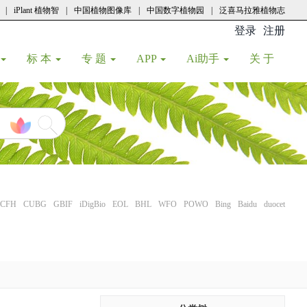
|
iPlant 植物智
|
中国植物图像库
|
中国数字植物园
|
泛喜马拉雅植物志
登录
注册
(current
标 本
专 题
APP
Ai助手
关 于
CFH
CUBG
GBIF
iDigBio
EOL
BHL
WFO
POWO
Bing
Baidu
duocet