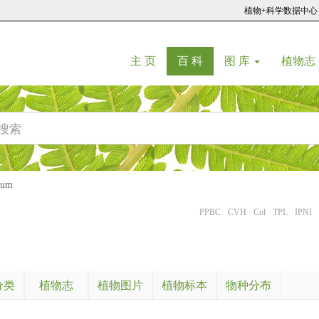
植物+科学数据中心
(current)
(current)
主 页
百 科
图 库
植物志
rum
PPBC
CVH
Col
TPL
IPNI
分类
植物志
植物图片
植物标本
物种分布