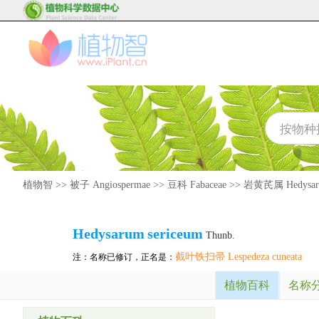
植物智
>>
被子 Angiospermae
>>
豆科 Fabaceae
>>
岩黄芪属 Hedysa
Hedysarum
sericeum
Thunb.
截叶铁扫帚 Lespedeza cuneata
注：名称已修订，正名是：
植物百科
名称