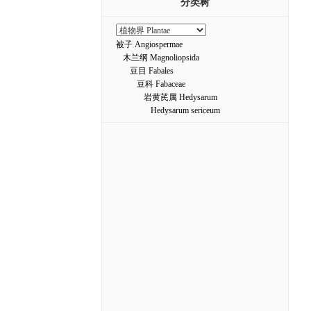
分类树
被子 Angiospermae
木兰纲 Magnoliopsida
豆目 Fabales
豆科 Fabaceae
岩黄芪属 Hedysarum
Hedysarum sericeum