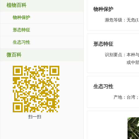
植物百科
物种保护
物种保护
濒危等级
：
无危(L
形态特征
生态习性
形态特征
微百科
识别要点
：
本种
或中
生态习性
产地
：
台湾
扫一扫