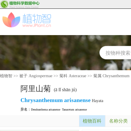
植物智
>>
被子 Angiospermae
>>
菊科 Asteraceae
>>
菊属 Chrysanthemum
阿里山菊
(ā lǐ shān jú)
Chrysanthemum
arisanense
Hayata
异名：
Dendranthema arisanense
Tanacetum arisanense
植物百科
名称分类