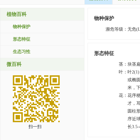
植物百科
物种保护
物种保护
濒危等级
：
无危(L
形态特征
生态习性
形态特征
微百科
茎
：
块茎
叶
：
叶2(
或椭圆
米，下
花
：
花序梗
才，
圆柱形
序近球
扫一扫
长3.