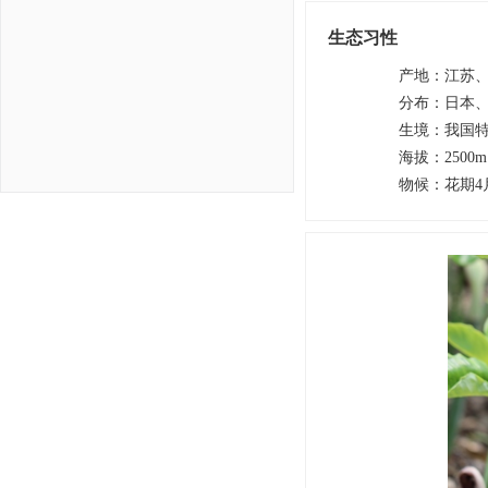
生态习性
产地
：
江苏
分布
：
日本
生境
：
我国
海拔
：
2500
物候
：
花期4