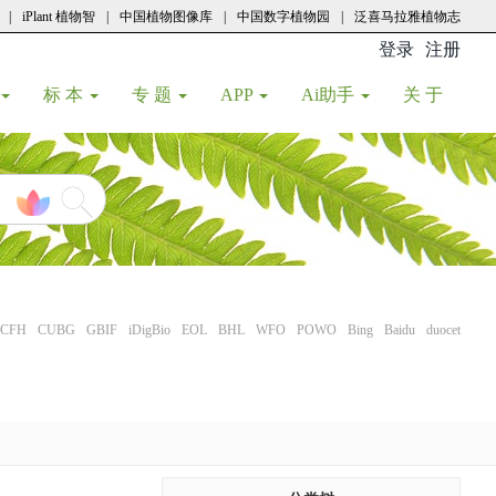
|
iPlant 植物智
|
中国植物图像库
|
中国数字植物园
|
泛喜马拉雅植物志
登录
注册
(current
标 本
专 题
APP
Ai助手
关 于
CFH
CUBG
GBIF
iDigBio
EOL
BHL
WFO
POWO
Bing
Baidu
duocet