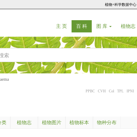
植物+科学数据中心
(current)
(current)
主 页
百 科
图 库
植物志
aema
PPBC
CVH
Col
TPL
IPNI
分类
植物志
植物图片
植物标本
物种分布