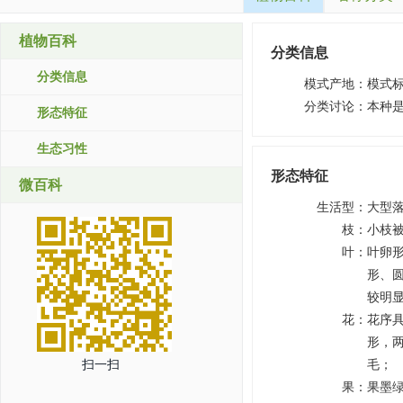
植物百科
分类信息
分类信息
模式产地
：
模式
分类讨论
：
本种
形态特征
生态习性
形态特征
微百科
生活型
：
大型
枝
：
小枝
叶
：
叶卵
形、
较明显
花
：
花序具
形，两
扫一扫
毛；
果
：
果墨绿