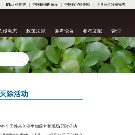
|
iPlant 植物智
|
中国植物图像库
|
中国数字植物园
|
泛喜马拉雅植物志
nt)
(current)
(current)
(current)
(current)
(current
入侵动态
政策法规
参考论著
参考文献
管理
灭除活动
举办全国外来入侵生物薇甘菊现场灭除活动，