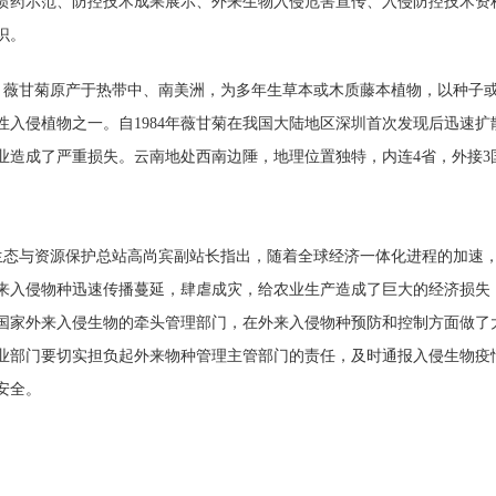
喷药示范、防控技术成果展示、外来生物入侵危害宣传、入侵防控技术资
识。
甘菊原产于热带中、南美洲，为多年生草本或木质藤本植物，以种子或
性入侵植物之一。自1984年薇甘菊在我国大陆地区深圳首次发现后迅速
业造成了严重损失。云南地处西南边陲，地理位置独特，内连4省，外接3
与资源保护总站高尚宾副站长指出，随着全球经济一体化进程的加速，
来入侵物种迅速传播蔓延，肆虐成灾，给农业生产造成了巨大的经济损失
国家外来入侵生物的牵头管理部门，在外来入侵物种预防和控制方面做了
业部门要切实担负起外来物种管理主管部门的责任，及时通报入侵生物疫
安全。