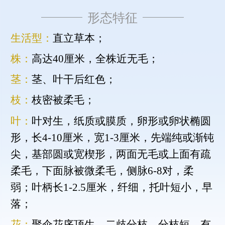
形态特征
生活型：
直立草本；
株：
高达40厘米，全株近无毛；
茎：
茎、叶干后红色；
枝：
枝密被柔毛；
叶：
叶对生，纸质或膜质，卵形或卵状椭圆
形，长4-10厘米，宽1-3厘米，先端纯或渐钝
尖，基部圆或宽楔形，两面无毛或上面有疏
柔毛，下面脉被微柔毛，侧脉6-8对，柔
弱；叶柄长1-2.5厘米，纤细，托叶短小，早
落；
花：
聚伞花序顶生，二歧分枝，分枝短，有