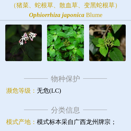
（猪菜、蛇根草、散血草、变黑蛇根草）
Ophiorrhiza
japonica
Blume
物种保护
濒危等级：
无危(LC)
分类信息
模式产地：
模式标本采自广西龙州牌宗；