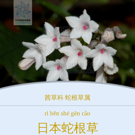
茜草科
蛇根草属
rì běn shé gēn cǎo
日本蛇根草