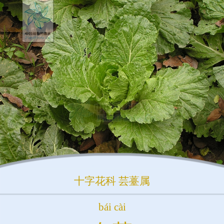
十字花科
芸薹属
bái cài