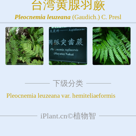
台湾黄腺羽蕨
Pleocnemia
leuzeana
(Gaudich.) C. Presl
下级分类
Pleocnemia leuzeana var. hemiteliaeformis
iPlant.cn©植物智