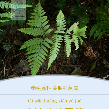
鳞毛蕨科
黄腺羽蕨属
tái wān huáng xiàn yǔ jué