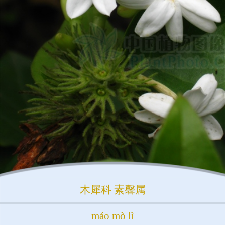
木犀科
素馨属
máo mò lì