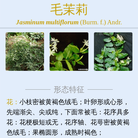
毛茉莉
Jasminum
multiflorum
(Burm. f.) Andr.
形态特征
花：
小枝密被黄褐色绒毛；叶卵形或心形，
先端渐尖、尖或纯，下面常被毛：花序具多
花：花梗极短或无，花序轴、花萼密被黄褐
色绒毛；果椭圆形，成熟时褐色；