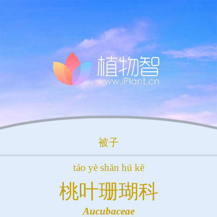
被子
táo yè shān hú kē
桃叶珊瑚科
Aucubaceae