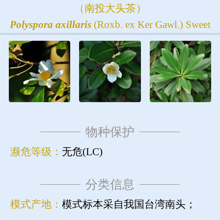
（南投大头茶）
Polyspora
axillaris
(Roxb. ex Ker Gawl.) Sweet
物种保护
濒危等级：
无危(LC)
分类信息
模式产地：
模式标本采自我国台湾南头；