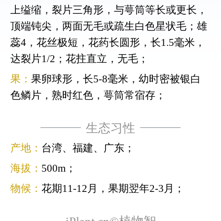
上缢缩，裂片三角形，与萼筒等长或更长，
顶端钝尖，两面无毛或疏生白色星状毛；雄
蕊4，花丝极短，花药长圆形，长1.5毫米，
达裂片1/2；花拄直立，无毛；
果：
果卵球形，长5-8毫米，幼时密被银白
色鳞片，熟时红色，萼筒常宿存；
生态习性
产地：
台湾、福建、广东；
海拔：
500m；
物候：
花期11-12月，果期翌年2-3月；