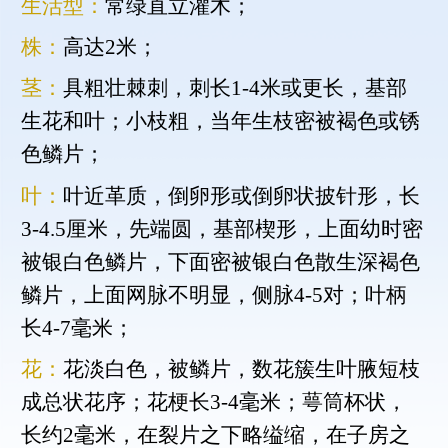
生活型：
常绿直立灌木；
株：
高达2米；
茎：
具粗壮棘刺，刺长1-4米或更长，基部
生花和叶；小枝粗，当年生枝密被褐色或锈
色鳞片；
叶：
叶近革质，倒卵形或倒卵状披针形，长
3-4.5厘米，先端圆，基部楔形，上面幼时密
被银白色鳞片，下面密被银白色散生深褐色
鳞片，上面网脉不明显，侧脉4-5对；叶柄
长4-7毫米；
花：
花淡白色，被鳞片，数花簇生叶腋短枝
成总状花序；花梗长3-4毫米；萼筒杯状，
长约2毫米，在裂片之下略缢缩，在子房之