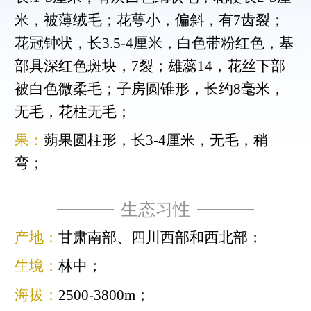
米，被薄绒毛；花萼小，偏斜，有7齿裂；
花冠钟状，长3.5-4厘米，白色带粉红色，基
部具深红色斑块，7裂；雄蕊14，花丝下部
被白色微柔毛；子房圆锥形，长约8毫米，
无毛，花柱无毛；
果：
蒴果圆柱形，长3-4厘米，无毛，稍
弯；
生态习性
产地：
甘肃南部、四川西部和西北部；
生境：
林中；
海拔：
2500-3800m；