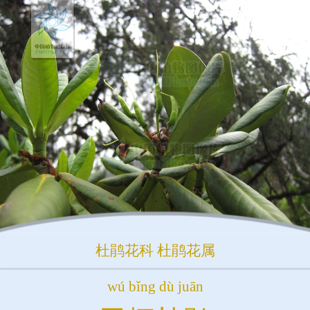
杜鹃花科
杜鹃花属
wú bǐng dù juān