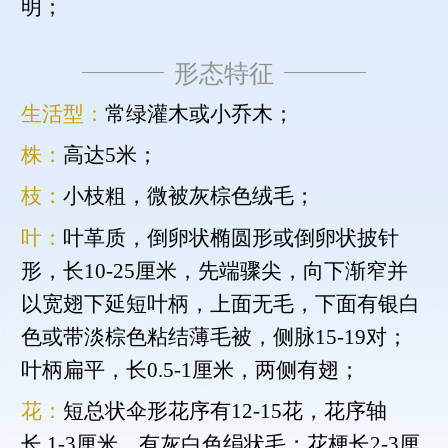
明；
形态特征
生活型：
常绿灌木或小乔木；
株：
高达5米；
枝：
小枝粗，微被灰棕色绒毛；
叶：
叶革质，倒卵状椭圆形或倒卵状披针
形，长10-25厘米，先端骤尖，向下渐窄并
以宽翅下延短叶柄，上面无毛，下面有银白
色或带淡棕色粘结薄毛被，侧脉15-19对；
叶柄扁平，长0.5-1厘米，两侧有翅；
花：
短总状伞形花序有12-15花，花序轴
长.1-3厘米，有灰白色绢状毛；花梗长2-3厘