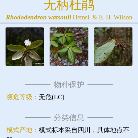
无柄杜鹃
Rhododendron
watsonii
Hemsl. & E. H. Wilson
物种保护
濒危等级：
无危(LC)
分类信息
模式产地：
模式标本采自四川，具体地点不