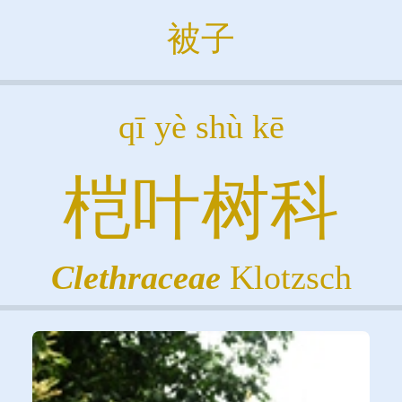
被子
qī yè shù kē
桤叶树科
Clethraceae
Klotzsch