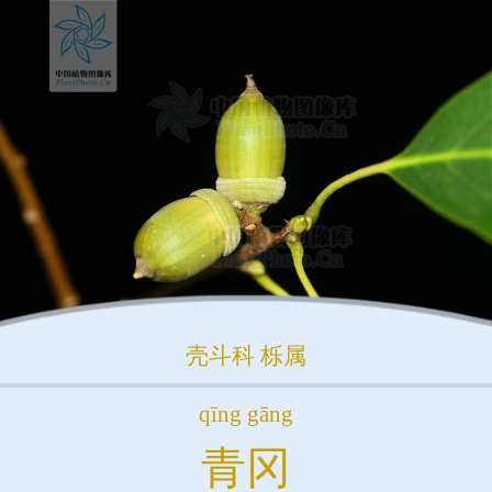
壳斗科
栎属
qīng gāng
青冈