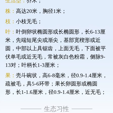
生活型：
乔木；
株：
高达20米，胸径1米；
枝：
小枝无毛；
叶：
叶倒卵状椭圆形或长椭圆形，长6-13厘
米，先端短尾尖或渐尖，基部宽楔形或近
圆，中部以上具锯齿，上面无毛，下面被平
伏单毛或近无毛，常被灰白色粉霜，侧脉9-
13对；叶柄长1-3厘米；
果：
壳斗碗状，高6-8毫米，径0.9-1.4厘米，
疏被毛，具5-6环带；果长卵圆形或椭圆
形，长1-1.6厘米，径0.9-1.4厘米，近无毛；
生态习性