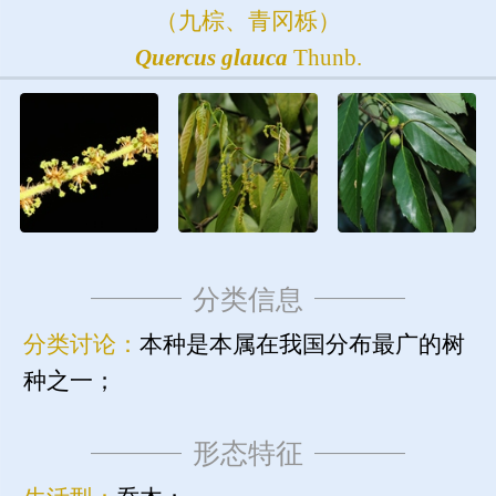
（九棕、青冈栎）
Quercus
glauca
Thunb.
分类信息
分类讨论：
本种是本属在我国分布最广的树
种之一；
形态特征