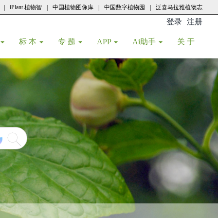
|
iPlant 植物智
|
中国植物图像库
|
中国数字植物园
|
泛喜马拉雅植物志
登录
注册
(current
标 本
专 题
APP
Ai助手
关 于