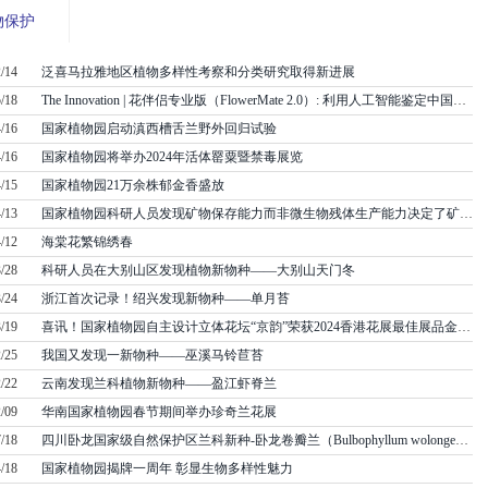
物保护
/14
泛喜马拉雅地区植物多样性考察和分类研究取得新进展
/18
The Innovation | 花伴侣专业版（FlowerMate 2.0）: 利用人工智能鉴定中国植物
/16
国家植物园启动滇西槽舌兰野外回归试验
/16
国家植物园将举办2024年活体罂粟暨禁毒展览
/15
国家植物园21万余株郁金香盛放
/13
国家植物园科研人员发现矿物保存能力而非微生物残体生产能力决定了矿物结合有机碳的长期积累
/12
海棠花繁锦绣春
/28
科研人员在大别山区发现植物新物种——大别山天门冬
/24
浙江首次记录！绍兴发现新物种——单月苔
/19
喜讯！国家植物园自主设计立体花坛“京韵”荣获2024香港花展最佳展品金奖及最具特色大奖
/25
我国又发现一新物种——巫溪马铃苣苔
/22
云南发现兰科植物新物种——盈江虾脊兰
/09
华南国家植物园春节期间举办珍奇兰花展
/18
四川卧龙国家级自然保护区兰科新种-卧龙卷瓣兰（Bulbophyllum wolongense）
/18
国家植物园揭牌一周年 彰显生物多样性魅力