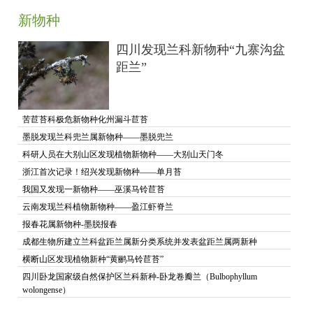
新物种
四川发现兰科新物种“九寨沟盆
距兰”
苦苣苔科极危新物种化州漏斗苣苔
墨脱发现兰科兜兰属新物种——墨脱兜兰
科研人员在大别山区发现植物新物种——大别山天门冬
浙江首次记录！绍兴发现新物种——单月苔
我国又发现一新物种——巫溪马铃苣苔
云南发现兰科植物新物种——盈江虾脊兰
报春花属新物种-墨脱报春
成都生物所建立兰科盆距兰属新分类系统并发表盆距兰属两新种
横断山区发现植物新种“黄鹂马铃苣苔”
四川卧龙国家级自然保护区兰科新种-卧龙卷瓣兰（Bulbophyllum
wolongense）